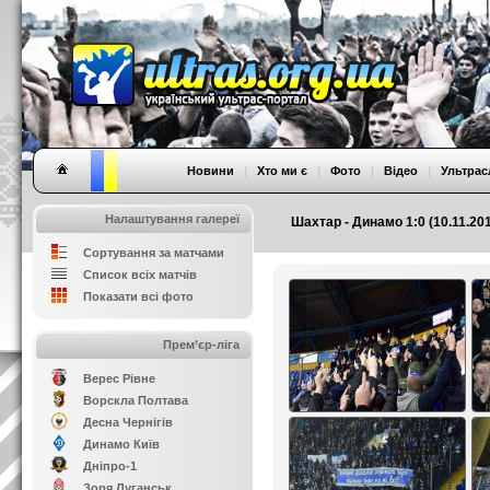
Новини
|
Хто ми є
|
Фото
|
Відео
|
Ультрас
Налаштування галереї
Шахтар - Динамо 1:0 (10.11.201
Сортування за матчами
Список всіх матчів
Показати всі фото
Прем’єр-ліга
Верес Рівне
Ворскла Полтава
Десна Чернігів
Динамо Київ
Дніпро-1
Зоря Луганськ