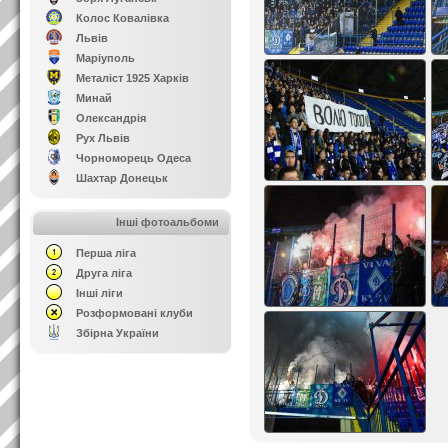
Колос Ковалівка
Львів
Маріуполь
Металіст 1925 Харків
Минай
Олександрія
Рух Львів
Чорноморець Одеса
Шахтар Донецьк
Інші фотоальбоми
Перша ліга
Друга ліга
Інші ліги
Розформовані клуби
Збірна України