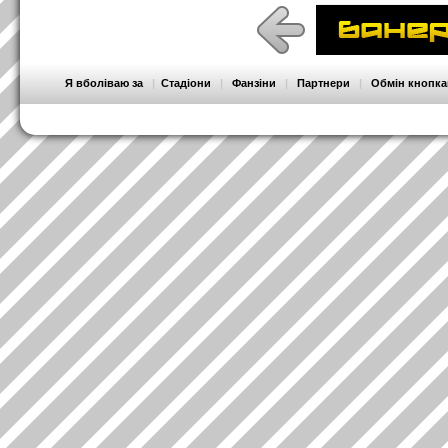
Я вболіваю за
|
Стадіони
|
Фанзіни
|
Партнери
|
Обмін кнопк