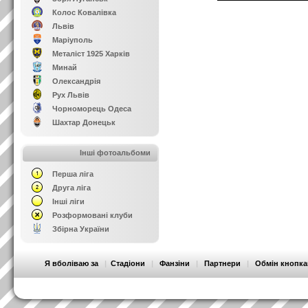
Колос Ковалівка
Львів
Маріуполь
Металіст 1925 Харків
Минай
Олександрія
Рух Львів
Чорноморець Одеса
Шахтар Донецьк
Інші фотоальбоми
Перша ліга
Друга ліга
Інші ліги
Розформовані клуби
Збірна України
Я вболіваю за
|
Стадіони
|
Фанзіни
|
Партнери
|
Обмін кнопк