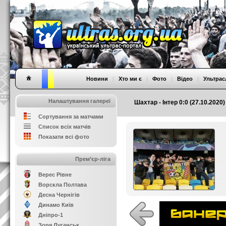
Новини
|
Хто ми є
|
Фото
|
Відео
|
Ультрас
Налаштування галереї
Шахтар - Інтер 0:0 (27.10.2020)
Сортування за матчами
Список всіх матчів
Показати всі фото
Прем’єр-ліга
Верес Рівне
Ворскла Полтава
Десна Чернігів
Динамо Київ
Дніпро-1
Зоря Луганськ