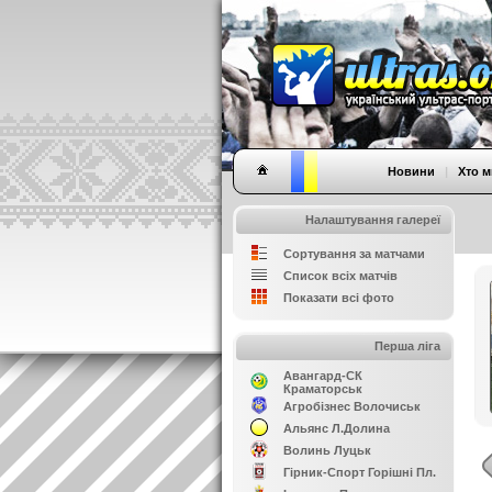
Новини
|
Хто м
Налаштування галереї
Сортування за матчами
Список всіх матчів
Показати всі фото
Перша ліга
Авангард-СК
Краматорськ
Агробізнес Волочиськ
Альянс Л.Долина
Волинь Луцьк
Гірник-Спорт Горішні Пл.