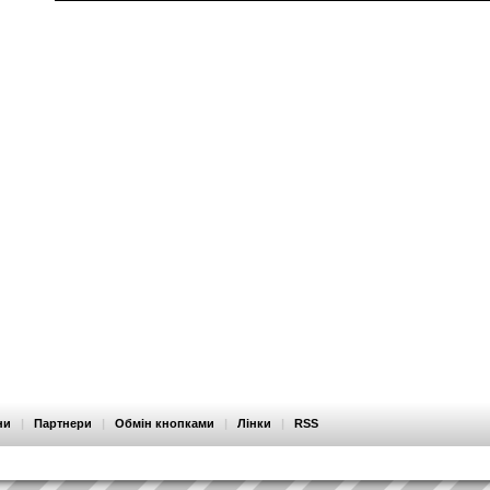
ни
|
Партнери
|
Обмін кнопками
|
Лінки
|
RSS