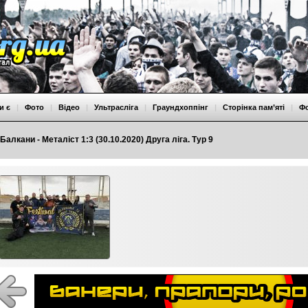
и є
|
Фото
|
Відео
|
Ультрасліга
|
Граундхоппінг
|
Сторінка пам’яті
|
Ф
Балкани - Металіст 1:3 (30.10.2020) Друга ліга. Тур 9