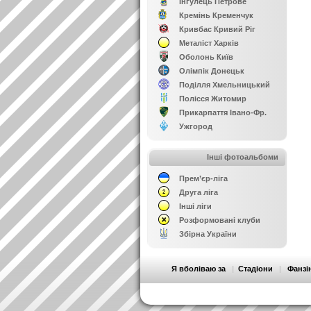
Інгулець Петрове
Кремінь Кременчук
Кривбас Кривий Ріг
Металіст Харків
Оболонь Київ
Олімпік Донецьк
Поділля Хмельницький
Полісся Житомир
Прикарпаття Івано-Фр.
Ужгород
Інші фотоальбоми
Прем’єр-ліга
Друга ліга
Інші ліги
Розформовані клуби
Збірна України
Я вболіваю за
|
Стадіони
|
Фанзі