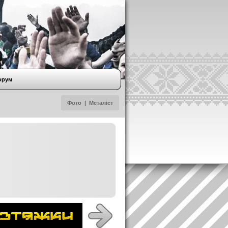
орум
Фото
|
Металіст