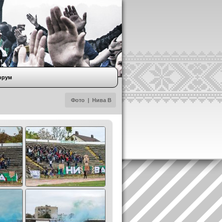
орум
Фото
|
Нива В