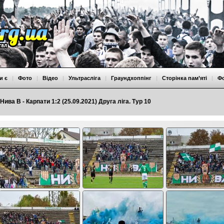
и є
|
Фото
|
Відео
|
Ультрасліга
|
Граундхоппінг
|
Сторінка пам’яті
|
Ф
Нива В - Карпати 1:2 (25.09.2021) Друга ліга. Тур 10