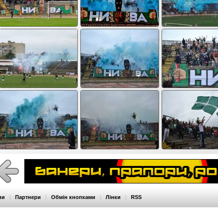
ни
|
Партнери
|
Обмін кнопками
|
Лінки
|
RSS