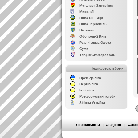
Металург Запоріжжя
Миколаїв
Нива Вінниця
Нива Тернопіль
Нікополь
Оболонь-2 Київ
Реал Фарма Одеса
Суми
Таврія Сімферополь
Інші фотоальбоми
Прем’єр-ліга
Перша ліга
Інші ліги
Розформовані клуби
Збірна України
Я вболіваю за
|
Стадіони
|
Фанзі