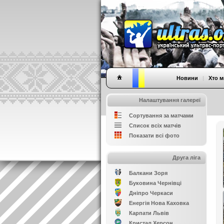
Новини
|
Хто м
Налаштування галереї
Сортування за матчами
Список всіх матчів
Показати всі фото
Друга ліга
Балкани Зоря
Буковина Чернівці
Дніпро Черкаси
Енергія Нова Каховка
Карпати Львів
Кристал Херсон