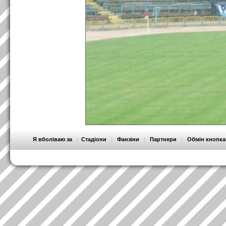
Я вболіваю за
|
Стадіони
|
Фанзіни
|
Партнери
|
Обмін кнопк