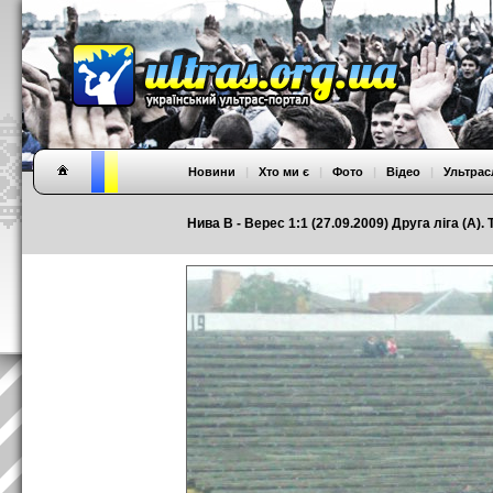
Новини
|
Хто ми є
|
Фото
|
Відео
|
Ультрас
Нива В - Верес 1:1 (27.09.2009) Друга ліга (А). 