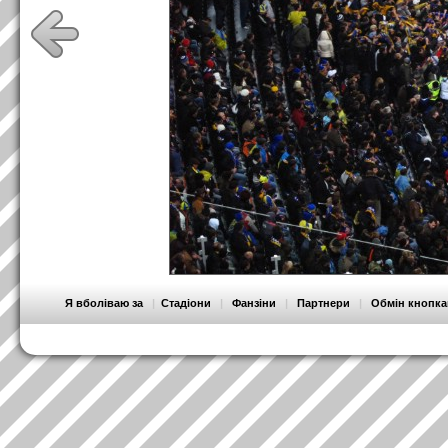
Я вболіваю за
|
Стадіони
|
Фанзіни
|
Партнери
|
Обмін кнопк