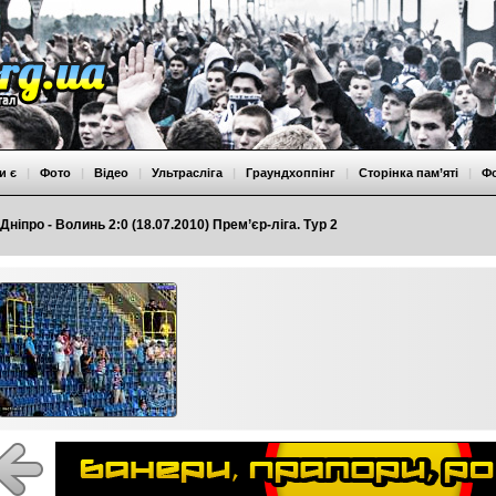
и є
|
Фото
|
Відео
|
Ультрасліга
|
Граундхоппінг
|
Сторінка пам’яті
|
Ф
Дніпро - Волинь 2:0 (18.07.2010) Прем’єр-ліга. Тур 2