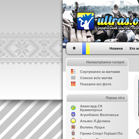
Новини
|
Хто м
Налаштування галереї
Сортування за матчами
Список всіх матчів
Показати всі фото
Перша ліга
Авангард-СК
Краматорськ
Агробізнес Волочиськ
Альянс Л.Долина
Волинь Луцьк
Гірник-Спорт Горішні Пл.