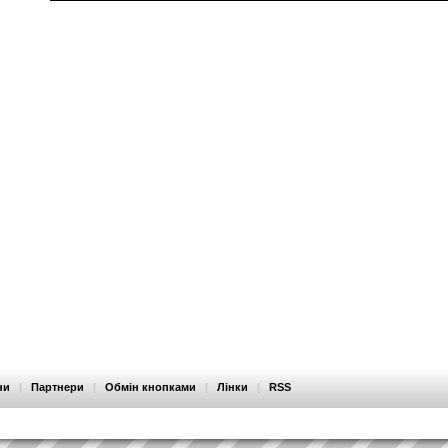
ни
|
Партнери
|
Обмін кнопками
|
Лінки
|
RSS