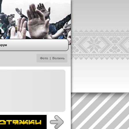
орум
Фото
|
Волинь