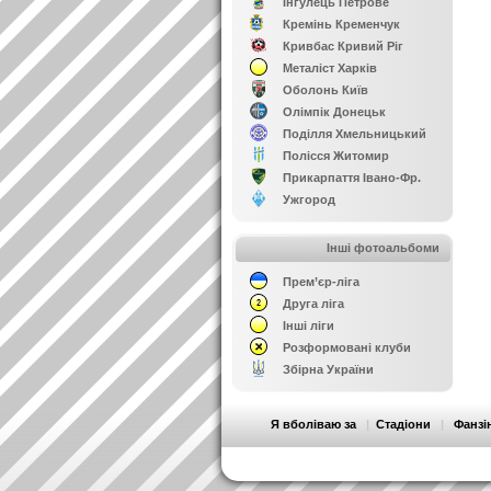
Інгулець Петрове
Кремінь Кременчук
Кривбас Кривий Ріг
Металіст Харків
Оболонь Київ
Олімпік Донецьк
Поділля Хмельницький
Полісся Житомир
Прикарпаття Івано-Фр.
Ужгород
Інші фотоальбоми
Прем’єр-ліга
Друга ліга
Інші ліги
Розформовані клуби
Збірна України
Я вболіваю за
|
Стадіони
|
Фанзі