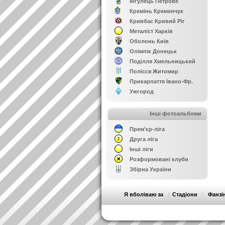
Інгулець Петрове
Кремінь Кременчук
Кривбас Кривий Ріг
Металіст Харків
Оболонь Київ
Олімпік Донецьк
Поділля Хмельницький
Полісся Житомир
Прикарпаття Івано-Фр.
Ужгород
Інші фотоальбоми
Прем’єр-ліга
Друга ліга
Інші ліги
Розформовані клуби
Збірна України
Я вболіваю за
|
Стадіони
|
Фанзі