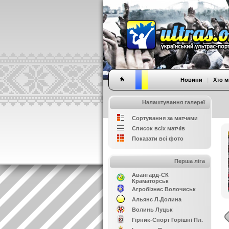
Новини
|
Хто м
Налаштування галереї
Сортування за матчами
Список всіх матчів
Показати всі фото
Перша ліга
Авангард-СК
Краматорськ
Агробізнес Волочиськ
Альянс Л.Долина
Волинь Луцьк
Гірник-Спорт Горішні Пл.