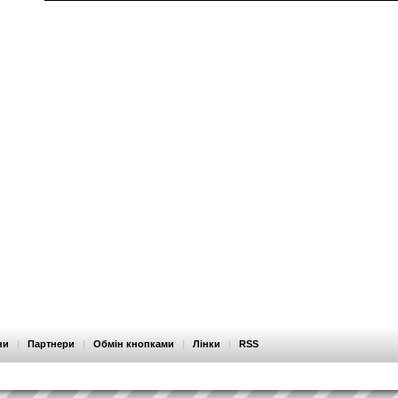
ни
|
Партнери
|
Обмін кнопками
|
Лінки
|
RSS