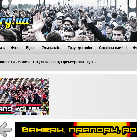
и є
|
Фото
|
Відео
|
Ультрасліга
|
Граундхоппінг
|
Сторінка пам’яті
|
Ф
Карпати - Волинь 1:0 (30.08.2010) Прем’єр-ліга. Тур 8