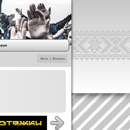
орум
Фото
|
Волинь