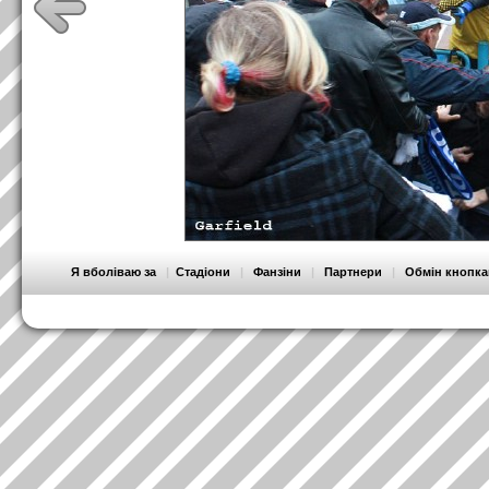
Я вболіваю за
|
Стадіони
|
Фанзіни
|
Партнери
|
Обмін кнопк