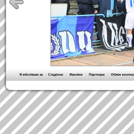
Я вболіваю за
|
Стадіони
|
Фанзіни
|
Партнери
|
Обмін кнопк