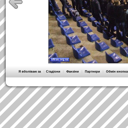
Я вболіваю за
|
Стадіони
|
Фанзіни
|
Партнери
|
Обмін кнопк