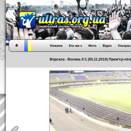
Новини
|
Хто ми є
|
Фото
|
Відео
|
Ультрас
Ворскла - Волинь 0:1 (05.11.2010) Прем’єр-ліга