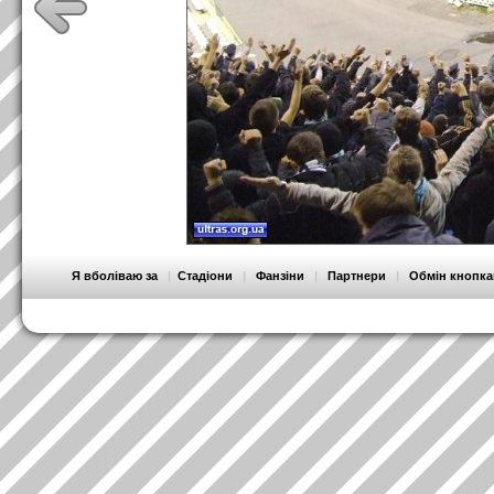
Я вболіваю за
|
Стадіони
|
Фанзіни
|
Партнери
|
Обмін кнопк