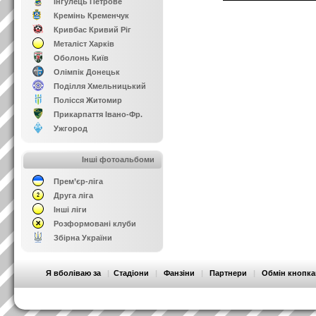
Інгулець Петрове
Кремінь Кременчук
Кривбас Кривий Ріг
Металіст Харків
Оболонь Київ
Олімпік Донецьк
Поділля Хмельницький
Полісся Житомир
Прикарпаття Івано-Фр.
Ужгород
Інші фотоальбоми
Прем’єр-ліга
Друга ліга
Інші ліги
Розформовані клуби
Збірна України
Я вболіваю за
|
Стадіони
|
Фанзіни
|
Партнери
|
Обмін кнопк