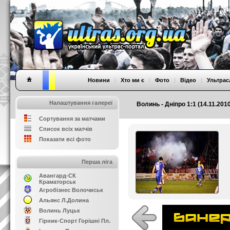
Новини
|
Хто ми є
|
Фото
|
Відео
|
Ультрас
Налаштування галереї
Волинь - Дніпро 1:1 (14.11.2010
Сортування за матчами
Список всіх матчів
Показати всі фото
Перша ліга
Авангард-СК
Краматорськ
Агробізнес Волочиськ
Альянс Л.Долина
Волинь Луцьк
Гірник-Спорт Горішні Пл.