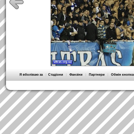
Я вболіваю за
|
Стадіони
|
Фанзіни
|
Партнери
|
Обмін кнопк