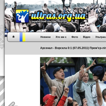
Новини
|
Хто ми є
|
Фото
|
Відео
|
Ультрас
Арсенал - Ворскла 0:1 (07.05.2011) Прем’єр-ліг