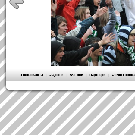
Я вболіваю за
|
Стадіони
|
Фанзіни
|
Партнери
|
Обмін кнопк