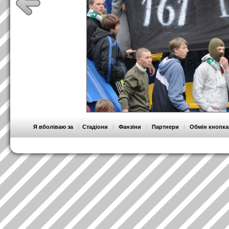
Я вболіваю за
|
Стадіони
|
Фанзіни
|
Партнери
|
Обмін кнопк