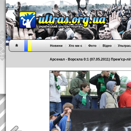
Новини
|
Хто ми є
|
Фото
|
Відео
|
Ультрас
Арсенал - Ворскла 0:1 (07.05.2011) Прем’єр-ліг