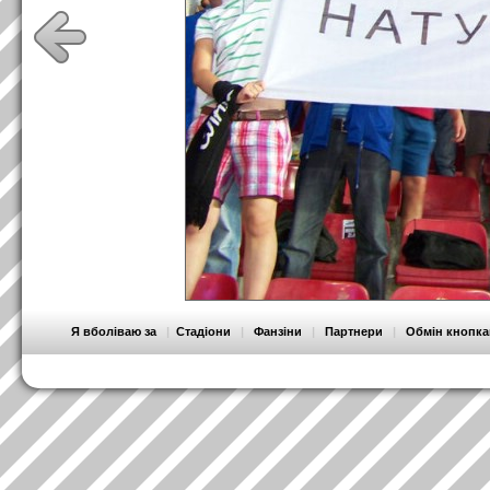
Я вболіваю за
|
Стадіони
|
Фанзіни
|
Партнери
|
Обмін кнопк