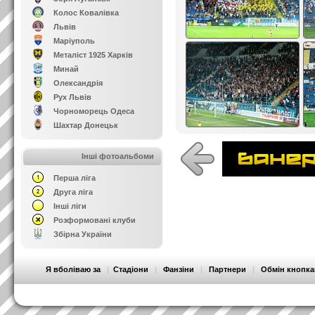
Колос Ковалівка
Львів
Маріуполь
Металіст 1925 Харків
Минай
Олександрія
Рух Львів
Чорноморець Одеса
Шахтар Донецьк
Інші фотоальбоми
Перша ліга
Друга ліга
Інші ліги
Розформовані клуби
Збірна України
Я вболіваю за
|
Стадіони
|
Фанзіни
|
Партнери
|
Обмін кнопк