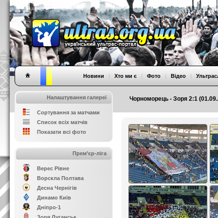
Новини
|
Хто ми є
|
Фото
|
Відео
|
Ультрас
Налаштування галереї
Чорноморець - Зоря 2:1 (01.09.
Сортування за матчами
Список всіх матчів
Показати всі фото
Прем’єр-ліга
Верес Рівне
Ворскла Полтава
Десна Чернігів
Динамо Київ
Дніпро-1
Зоря Луганськ