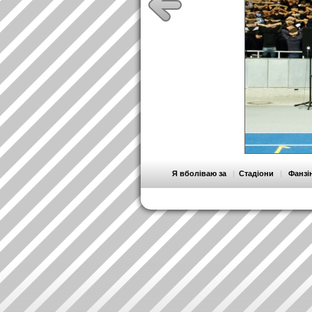
Я вболіваю за
|
Стадіони
|
Фанзі