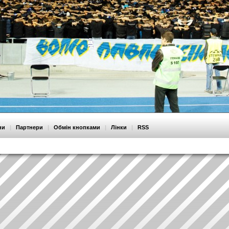
ни
|
Партнери
|
Обмін кнопками
|
Лінки
|
RSS