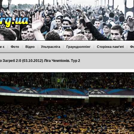
и є
|
Фото
|
Відео
|
Ультрасліга
|
Граундхоппінг
|
Сторінка пам’яті
|
Ф
Загреб 2:0 (03.10.2012) Ліга Чемпіонів. Тур 2