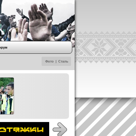
орум
Фото
|
Сталь