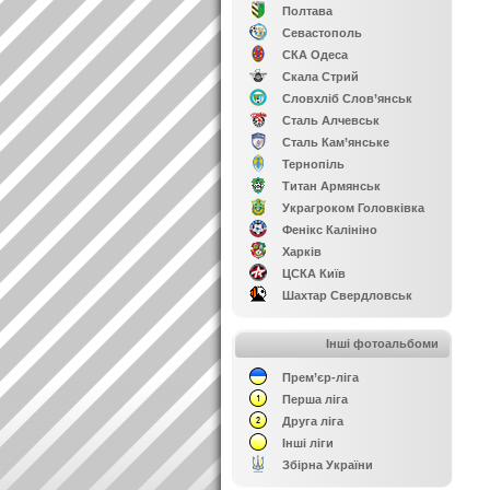
Полтава
Севастополь
СКА Одеса
Скала Стрий
Словхліб Слов’янськ
Сталь Алчевськ
Сталь Кам’янське
Тернопіль
Титан Армянськ
Украгроком Головківка
Фенікс Калініно
Харків
ЦСКА Київ
Шахтар Свердловськ
Інші фотоальбоми
Прем’єр-ліга
Перша ліга
Друга ліга
Інші ліги
Збірна України