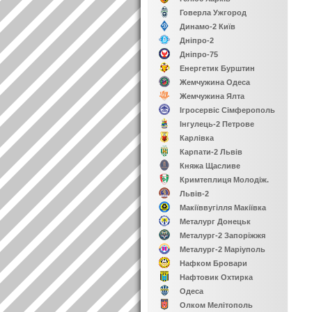
Говерла Ужгород
Динамо-2 Київ
Дніпро-2
Дніпро-75
Енергетик Бурштин
Жемчужина Одеса
Жемчужина Ялта
Ігросервіс Сімферополь
Інгулець-2 Петрове
Карлівка
Карпати-2 Львів
Княжа Щасливе
Кримтеплиця Молодіж.
Львів-2
Макіїввугілля Макіївка
Металург Донецьк
Металург-2 Запоріжжя
Металург-2 Маріуполь
Нафком Бровари
Нафтовик Охтирка
Одеса
Олком Мелітополь