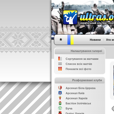
Новини
|
Хто м
Налаштування галереї
Сортування за матчами
Список всіх матчів
Показати всі фото
Розформовані клуби
Арсенал Біла Церква
Арсенал Київ
Арсенал Харків
Бастіон Іллічівськ
Буча
Геліос Харків