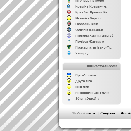
Інгулець Петрове
Кремінь Кременчук
Кривбас Кривий Ріг
Металіст Харків
Оболонь Київ
Олімпік Донецьк
Поділля Хмельницький
Полісся Житомир
Прикарпаття Івано-Фр.
Ужгород
Інші фотоальбоми
Прем’єр-ліга
Друга ліга
Інші ліги
Розформовані клуби
Збірна України
Я вболіваю за
|
Стадіони
|
Фанзі