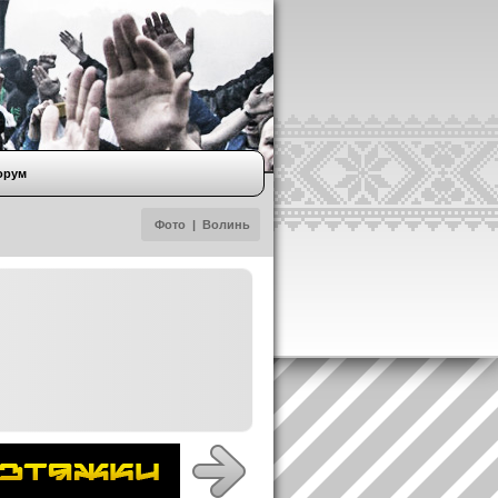
орум
Фото
|
Волинь