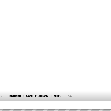
ни
|
Партнери
|
Обмін кнопками
|
Лінки
|
RSS