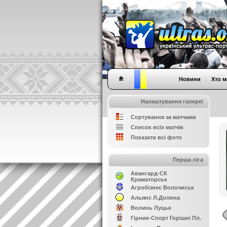
Новини
|
Хто м
Налаштування галереї
Сортування за матчами
Список всіх матчів
Показати всі фото
Перша ліга
Авангард-СК
Краматорськ
Агробізнес Волочиськ
Альянс Л.Долина
Волинь Луцьк
Гірник-Спорт Горішні Пл.