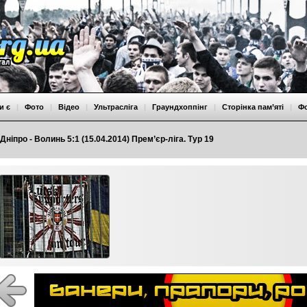
и є
|
Фото
|
Відео
|
Ультрасліга
|
Граундхоппінг
|
Сторінка пам’яті
|
Ф
Дніпро - Волинь 5:1 (15.04.2014) Прем’єр-ліга. Тур 19