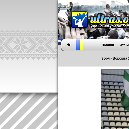
Новини
|
Хто м
Зоря - Ворскла 1