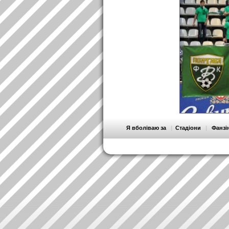
Я вболіваю за
|
Стадіони
|
Фанзі