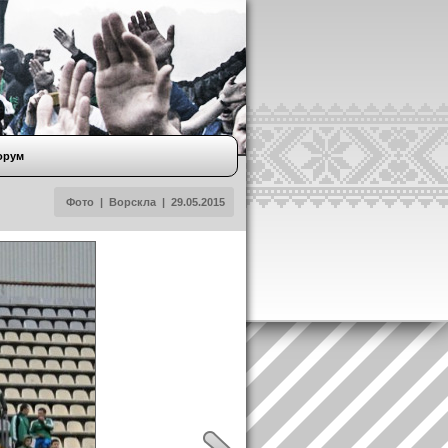
орум
Фото
|
Ворскла
|
29.05.2015