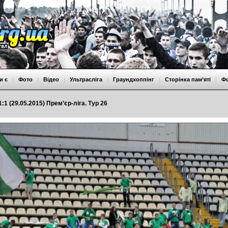
и є
|
Фото
|
Відео
|
Ультрасліга
|
Граундхоппінг
|
Сторінка пам’яті
|
Ф
:1 (29.05.2015) Прем’єр-ліга. Тур 26