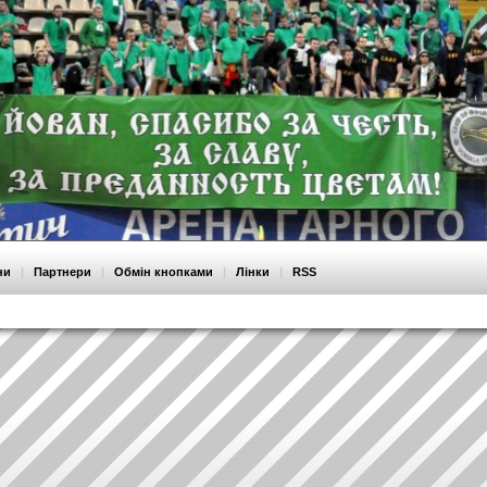
ни
|
Партнери
|
Обмін кнопками
|
Лінки
|
RSS