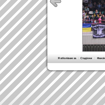
Я вболіваю за
|
Стадіони
|
Фанзі