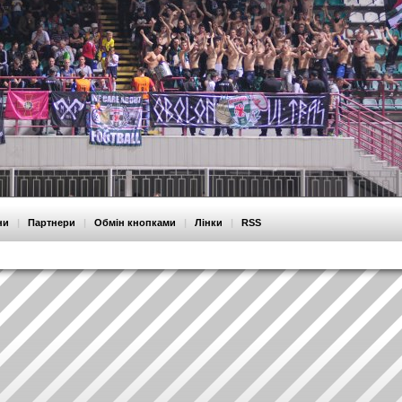
ни
|
Партнери
|
Обмін кнопками
|
Лінки
|
RSS