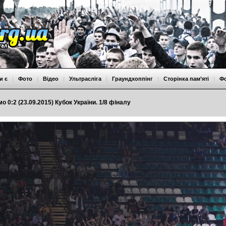
и є
|
Фото
|
Відео
|
Ультрасліга
|
Граундхоппінг
|
Сторінка пам’яті
|
Ф
о 0:2 (23.09.2015) Кубок України. 1/8 фіналу