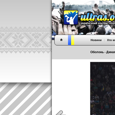
Новини
|
Хто м
Оболонь - Динам