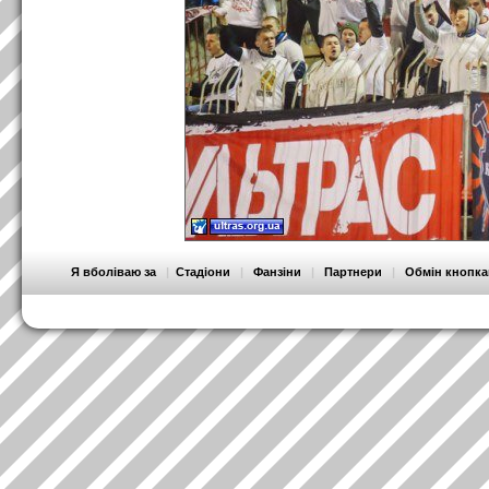
Я вболіваю за
|
Стадіони
|
Фанзіни
|
Партнери
|
Обмін кнопк