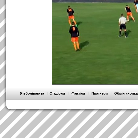
Я вболіваю за
|
Стадіони
|
Фанзіни
|
Партнери
|
Обмін кнопк