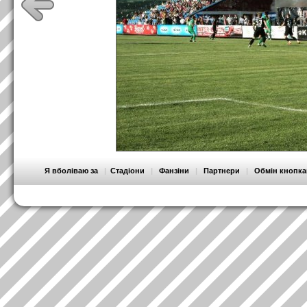
Я вболіваю за
|
Стадіони
|
Фанзіни
|
Партнери
|
Обмін кнопк