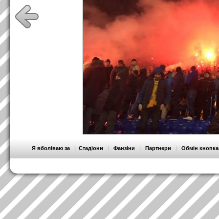
Я вболіваю за
|
Стадіони
|
Фанзіни
|
Партнери
|
Обмін кнопк