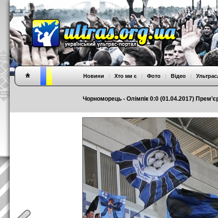
Новини
|
Хто ми є
|
Фото
|
Відео
|
Ультрас
Чорноморець - Олімпік 0:0 (01.04.2017) Прем’єр