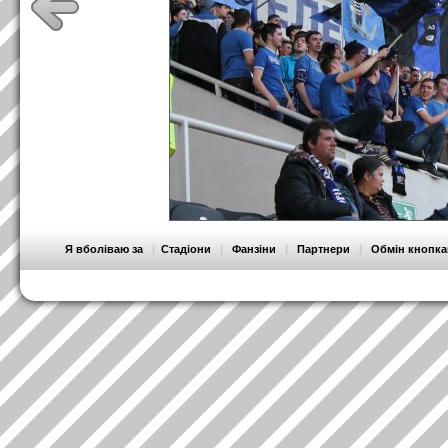
Я вболіваю за
|
Стадіони
|
Фанзіни
|
Партнери
|
Обмін кнопк