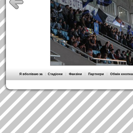
Я вболіваю за
|
Стадіони
|
Фанзіни
|
Партнери
|
Обмін кнопк