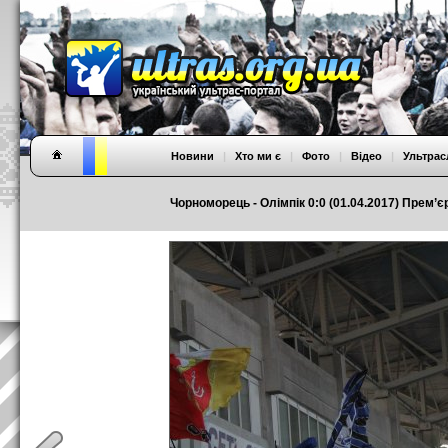
Новини
|
Хто ми є
|
Фото
|
Відео
|
Ультрас
Чорноморець - Олімпік 0:0 (01.04.2017) Прем’єр