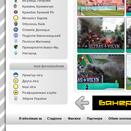
Інгулець Петрове
Кремінь Кременчук
Кривбас Кривий Ріг
Металіст Харків
Оболонь Київ
Олімпік Донецьк
Поділля Хмельницький
Полісся Житомир
Прикарпаття Івано-Фр.
Ужгород
Інші фотоальбоми
Прем’єр-ліга
Друга ліга
Інші ліги
Розформовані клуби
Збірна України
Я вболіваю за
|
Стадіони
|
Фанзіни
|
Партнери
|
Обмін кнопк