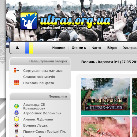
Новини
|
Хто ми є
|
Фото
|
Відео
|
Ультрас
Налаштування галереї
Волинь - Карпати 0:1 (27.05.20
Сортування за матчами
Список всіх матчів
Показати всі фото
Перша ліга
Авангард-СК
Краматорськ
Агробізнес Волочиськ
Альянс Л.Долина
Волинь Луцьк
Гірник-Спорт Горішні Пл.