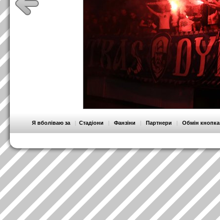
Я вболіваю за
|
Стадіони
|
Фанзіни
|
Партнери
|
Обмін кнопк