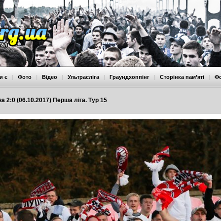
и є
|
Фото
|
Відео
|
Ультрасліга
|
Граундхоппінг
|
Сторінка пам’яті
|
Ф
а 2:0 (06.10.2017) Перша ліга. Тур 15