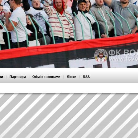
ни
|
Партнери
|
Обмін кнопками
|
Лінки
|
RSS