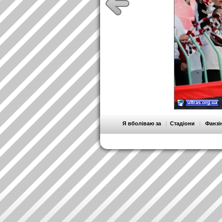
Я вболіваю за
|
Стадіони
|
Фанзі