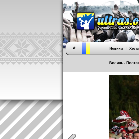
Новини
|
Хто м
Волинь - Полтав