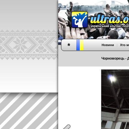
Новини
|
Хто м
Чорноморець - Д