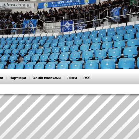
ни
|
Партнери
|
Обмін кнопками
|
Лінки
|
RSS