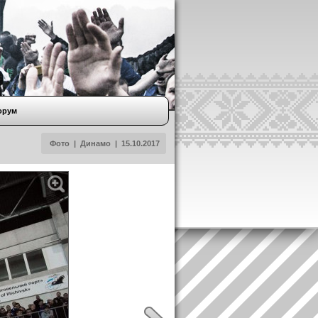
орум
Фото
|
Динамо
|
15.10.2017