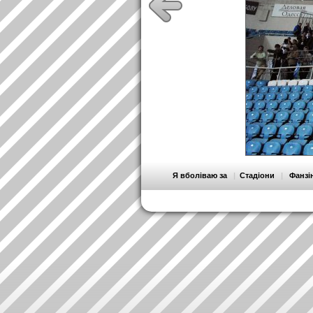
Я вболіваю за
|
Стадіони
|
Фанзі