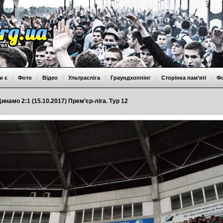
и є
|
Фото
|
Відео
|
Ультрасліга
|
Граундхоппінг
|
Сторінка пам’яті
|
Ф
инамо 2:1 (15.10.2017) Прем’єр-ліга. Тур 12