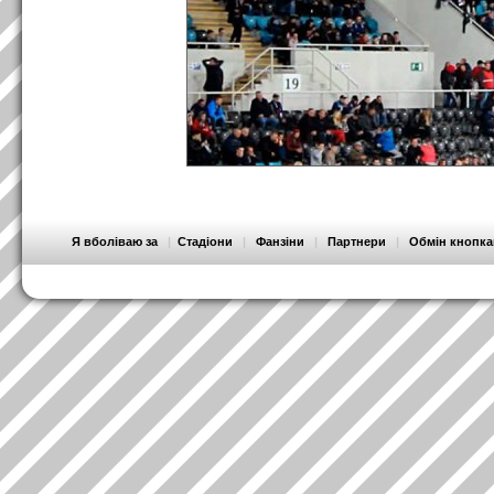
Я вболіваю за
|
Стадіони
|
Фанзіни
|
Партнери
|
Обмін кнопк