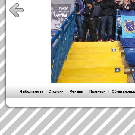
Я вболіваю за
|
Стадіони
|
Фанзіни
|
Партнери
|
Обмін кнопк