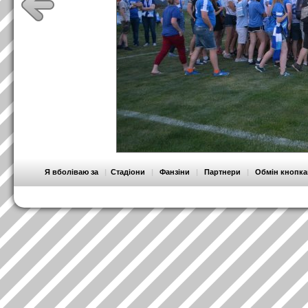
Я вболіваю за
|
Стадіони
|
Фанзіни
|
Партнери
|
Обмін кнопк