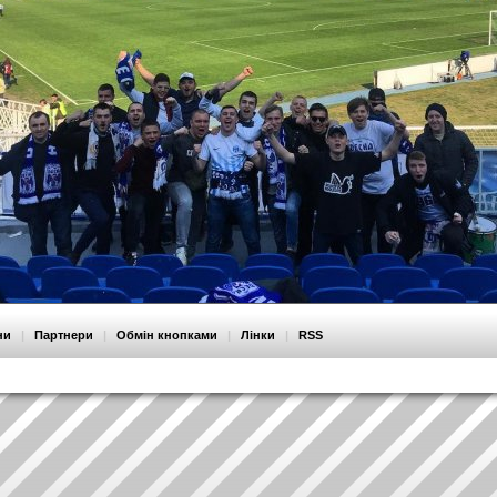
ни
|
Партнери
|
Обмін кнопками
|
Лінки
|
RSS