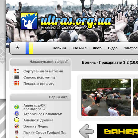
Новини
|
Хто ми є
|
Фото
|
Відео
|
Ультрас
Налаштування галереї
Волинь - Прикарпаття 3:2 (10.0
Сортування за матчами
Список всіх матчів
Показати всі фото
Перша ліга
Авангард-СК
Краматорськ
Агробізнес Волочиськ
Альянс Л.Долина
Волинь Луцьк
Гірник-Спорт Горішні Пл.