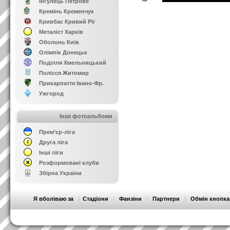
Інгулець Петрове
Кремінь Кременчук
Кривбас Кривий Ріг
Металіст Харків
Оболонь Київ
Олімпік Донецьк
Поділля Хмельницький
Полісся Житомир
Прикарпаття Івано-Фр.
Ужгород
Інші фотоальбоми
Прем’єр-ліга
Друга ліга
Інші ліги
Розформовані клуби
Збірна України
Я вболіваю за
|
Стадіони
|
Фанзіни
|
Партнери
|
Обмін кнопк