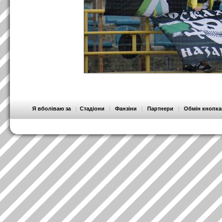
Я вболіваю за
|
Стадіони
|
Фанзіни
|
Партнери
|
Обмін кнопк