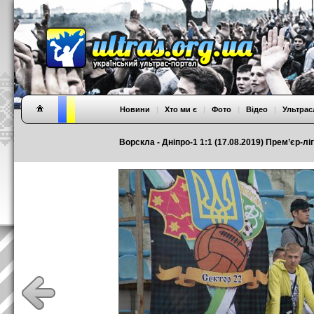
Новини
|
Хто ми є
|
Фото
|
Відео
|
Ультрас
Ворскла - Дніпро-1 1:1 (17.08.2019) Прем’єр-ліг