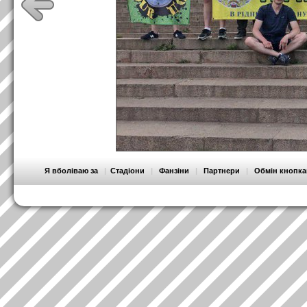
Я вболіваю за
|
Стадіони
|
Фанзіни
|
Партнери
|
Обмін кнопк