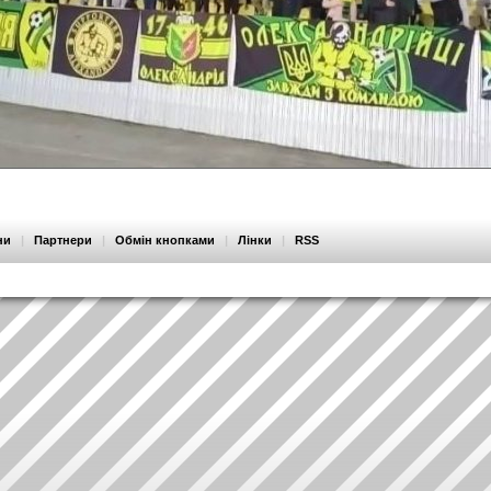
ни
|
Партнери
|
Обмін кнопками
|
Лінки
|
RSS