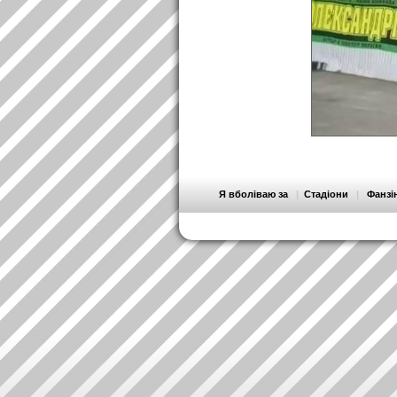
Я вболіваю за
|
Стадіони
|
Фанзі