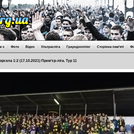
и є
|
Фото
|
Відео
|
Ультрасліга
|
Граундхоппінг
|
Сторінка пам’яті
|
Ф
рскла 1:2 (17.10.2021) Прем’єр-ліга. Тур 11