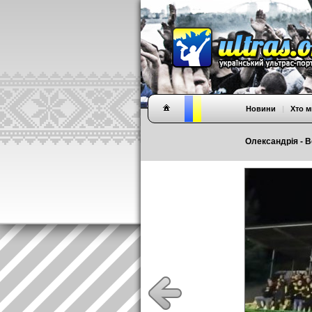
Новини
|
Хто м
Олександрія - Во