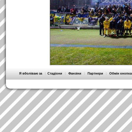
Я вболіваю за
|
Стадіони
|
Фанзіни
|
Партнери
|
Обмін кнопк