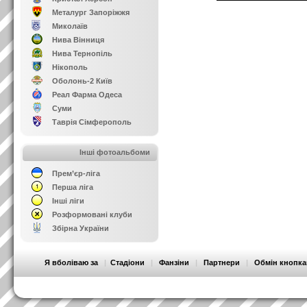
Металург Запоріжжя
Миколаїв
Нива Вінниця
Нива Тернопіль
Нікополь
Оболонь-2 Київ
Реал Фарма Одеса
Суми
Таврія Сімферополь
Інші фотоальбоми
Прем’єр-ліга
Перша ліга
Інші ліги
Розформовані клуби
Збірна України
Я вболіваю за
|
Стадіони
|
Фанзіни
|
Партнери
|
Обмін кнопк