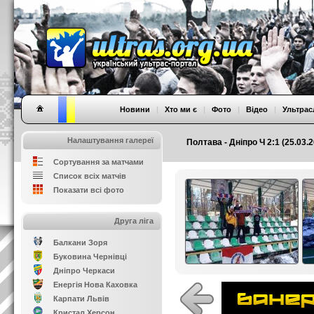
Новини
|
Хто ми є
|
Фото
|
Відео
|
Ультрас
Налаштування галереї
Полтава - Дніпро Ч 2:1 (25.03.
Сортування за матчами
Список всіх матчів
Показати всі фото
Друга ліга
Балкани Зоря
Буковина Чернівці
Дніпро Черкаси
Енергія Нова Каховка
Карпати Львів
Кристал Херсон