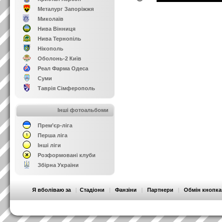
Металург Запоріжжя
Миколаїв
Нива Вінниця
Нива Тернопіль
Нікополь
Оболонь-2 Київ
Реал Фарма Одеса
Суми
Таврія Сімферополь
Інші фотоальбоми
Прем’єр-ліга
Перша ліга
Інші ліги
Розформовані клуби
Збірна України
Я вболіваю за
|
Стадіони
|
Фанзіни
|
Партнери
|
Обмін кнопк