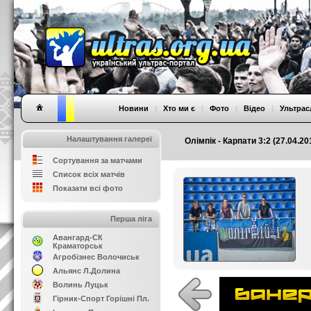
Новини
|
Хто ми є
|
Фото
|
Відео
|
Ультрас
Налаштування галереї
Олімпік - Карпати 3:2 (27.04.20
Сортування за матчами
Список всіх матчів
Показати всі фото
Перша ліга
Авангард-СК
Краматорськ
Агробізнес Волочиськ
Альянс Л.Долина
Волинь Луцьк
Гірник-Спорт Горішні Пл.