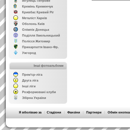
Інгулець Петрове
Кремінь Кременчук
Кривбас Кривий Ріг
Металіст Харків
Оболонь Київ
Олімпік Донецьк
Поділля Хмельницький
Полісся Житомир
Прикарпаття Івано-Фр.
Ужгород
Інші фотоальбоми
Прем’єр-ліга
Друга ліга
Інші ліги
Розформовані клуби
Збірна України
Я вболіваю за
|
Стадіони
|
Фанзіни
|
Партнери
|
Обмін кнопк