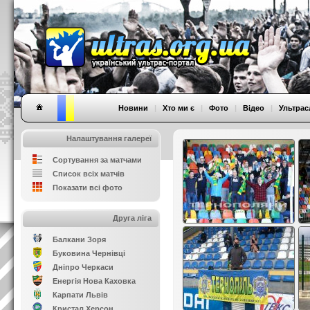
Новини
|
Хто ми є
|
Фото
|
Відео
|
Ультрас
Налаштування галереї
Сортування за матчами
Список всіх матчів
Показати всі фото
Друга ліга
Балкани Зоря
Буковина Чернівці
Дніпро Черкаси
Енергія Нова Каховка
Карпати Львів
Кристал Херсон