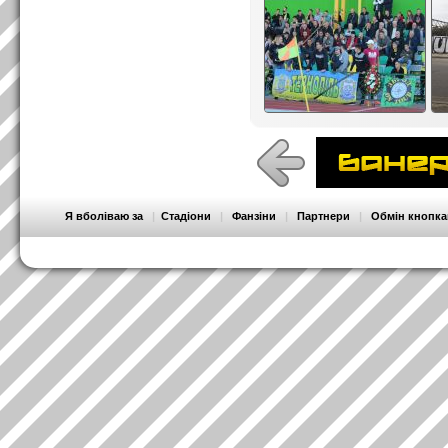
Я вболіваю за
|
Стадіони
|
Фанзіни
|
Партнери
|
Обмін кнопк