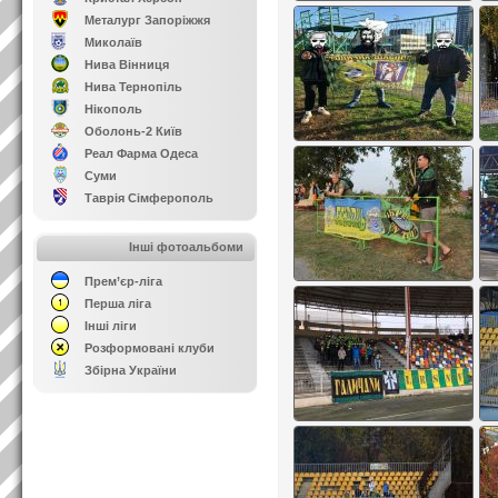
Металург Запоріжжя
Миколаїв
Нива Вінниця
Нива Тернопіль
Нікополь
Оболонь-2 Київ
Реал Фарма Одеса
Суми
Таврія Сімферополь
Інші фотоальбоми
Прем’єр-ліга
Перша ліга
Інші ліги
Розформовані клуби
Збірна України