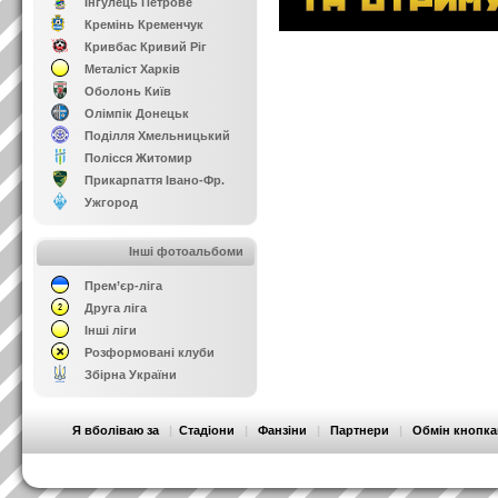
Інгулець Петрове
Кремінь Кременчук
Кривбас Кривий Ріг
Металіст Харків
Оболонь Київ
Олімпік Донецьк
Поділля Хмельницький
Полісся Житомир
Прикарпаття Івано-Фр.
Ужгород
Інші фотоальбоми
Прем’єр-ліга
Друга ліга
Інші ліги
Розформовані клуби
Збірна України
Я вболіваю за
|
Стадіони
|
Фанзіни
|
Партнери
|
Обмін кнопк