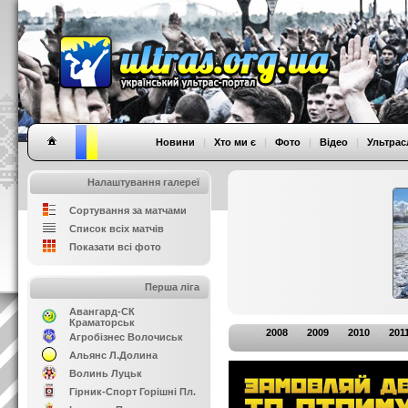
Новини
|
Хто ми є
|
Фото
|
Відео
|
Ультрас
Налаштування галереї
Сортування за матчами
Список всіх матчів
Показати всі фото
Перша ліга
Авангард-СК
Краматорськ
|
2008
|
2009
|
2010
|
201
Агробізнес Волочиськ
Альянс Л.Долина
Волинь Луцьк
Гірник-Спорт Горішні Пл.