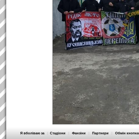
Я вболіваю за
|
Стадіони
|
Фанзіни
|
Партнери
|
Обмін кнопк