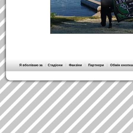
Я вболіваю за
|
Стадіони
|
Фанзіни
|
Партнери
|
Обмін кнопк