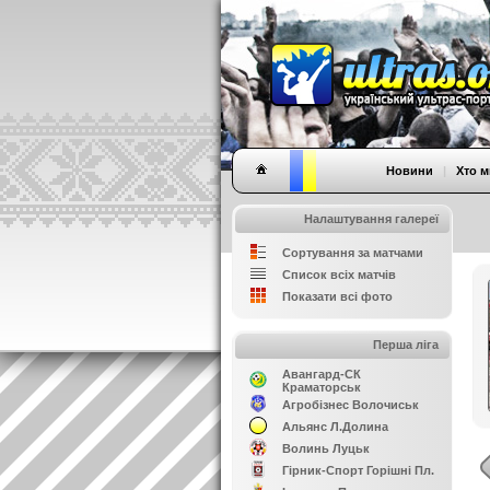
Новини
|
Хто м
Налаштування галереї
Сортування за матчами
Список всіх матчів
Показати всі фото
Перша ліга
Авангард-СК
Краматорськ
Агробізнес Волочиськ
Альянс Л.Долина
Волинь Луцьк
Гірник-Спорт Горішні Пл.