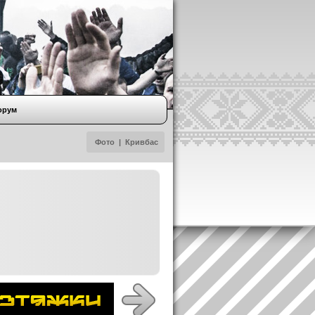
орум
Фото
|
Кривбас