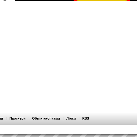
ни
|
Партнери
|
Обмін кнопками
|
Лінки
|
RSS