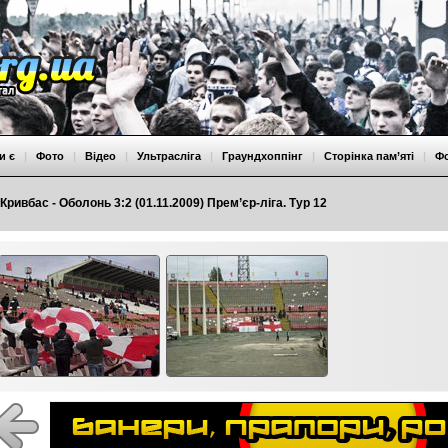
и є
|
Фото
|
Відео
|
Ультрасліга
|
Граундхоппінг
|
Сторінка пам’яті
|
Ф
Кривбас - Оболонь 3:2 (01.11.2009) Прем’єр-ліга. Тур 12