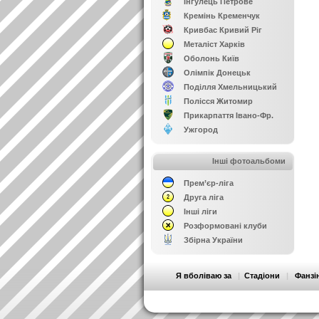
Інгулець Петрове
Кремінь Кременчук
Кривбас Кривий Ріг
Металіст Харків
Оболонь Київ
Олімпік Донецьк
Поділля Хмельницький
Полісся Житомир
Прикарпаття Івано-Фр.
Ужгород
Інші фотоальбоми
Прем’єр-ліга
Друга ліга
Інші ліги
Розформовані клуби
Збірна України
Я вболіваю за
|
Стадіони
|
Фанзі